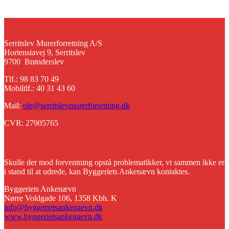
Kontaktinfo
Serritslev Murerforretning A/S
Hortensiavej 9, Serritslev
9700 Brønderslev
Tlf.: 98 83 70 49
Mobiltlf.: 40 31 43 60
Mail:
ole@serritslevmurerforretning.dk
CVR: 27905765
Byggeriets Ankenævn
Skulle der mod forventning opstå problematikker, vi sammen ikke er
i stand til at udrede, kan Byggeriets Ankenævn kontaktes.
Byggeriets Ankenævn
Nørre Voldgade 106, 1358 Kbh. K
info@byggerietsankenaevn.dk
www.byggerietsankenaevn.dk