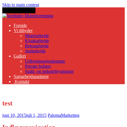
Skip to main content
Toggle navigation
Forside
Vi tilbyder
Murerarbejde
Kloakarbejde
Betonarbejde
Jordarbejde
Galleri
Udlejningsejendomme
Private boliger
Stald- og industribygninger
Samarbejdspartnere
Kontakt
test
juni 10, 2015
juli 1, 2015
PalomaMarketing